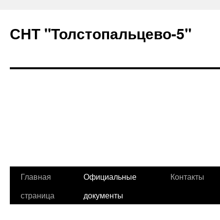
СНТ "Толстопальцево-5"
Главная
Официальные
Контакты
Перейти
страница
документы
к
содержимому