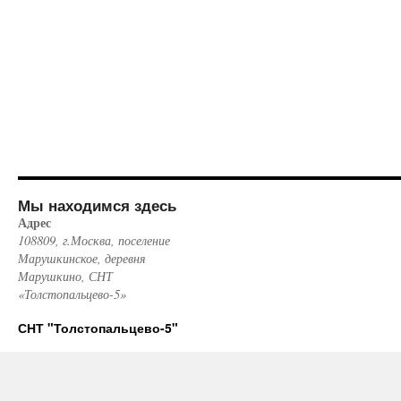
Мы находимся здесь
Адрес
108809, г.Москва, поселение
Марушкинское, деревня
Марушкино, СНТ
«Толстопальцево-5»
СНТ "Толстопальцево-5"