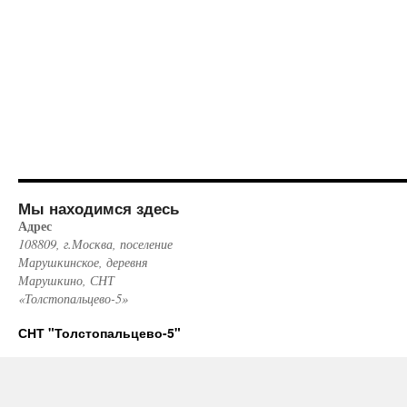
Мы находимся здесь
Адрес
108809, г.Москва, поселение
Марушкинское, деревня
Марушкино, СНТ
«Толстопальцево-5»
СНТ "Толстопальцево-5"