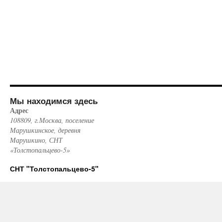
Мы находимся здесь
Адрес
108809, г.Москва, поселение
Марушкинское, деревня
Марушкино, СНТ
«Толстопальцево-5»
СНТ "Толстопальцево-5"