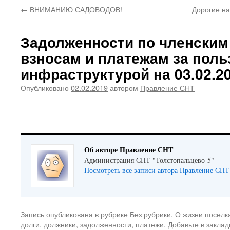
←
ВНИМАНИЮ САДОВОДОВ!
Дорогие на
Задолженности по членским
взносам и платежам за поль
инфраструктурой на 03.02.2
Опубликовано
02.02.2019
автором
Правление СНТ
Об авторе Правление СНТ
Администрация СНТ "Толстопальцево-5"
Посмотреть все записи автора Правление СН
Запись опубликована в рубрике
Без рубрики
,
О жизни поселк
долги
,
должники
,
задолженности
,
платежи
. Добавьте в закла