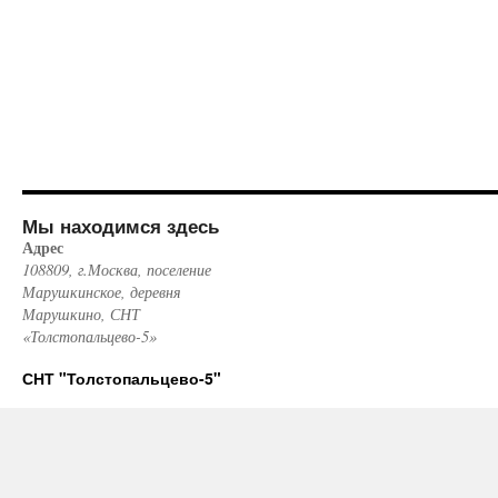
Мы находимся здесь
Адрес
108809, г.Москва, поселение
Марушкинское, деревня
Марушкино, СНТ
«Толстопальцево-5»
СНТ "Толстопальцево-5"